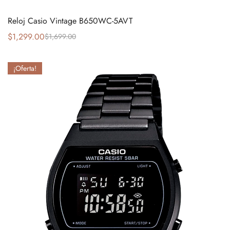
Reloj Casio Vintage B650WC-5AVT
$
1,299.00
$
1,699.00
¡Oferta!