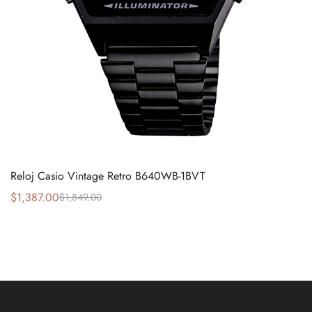
Reloj Casio Vintage Retro B640WB-1BVT
$
1,387.00
$
1,849.00