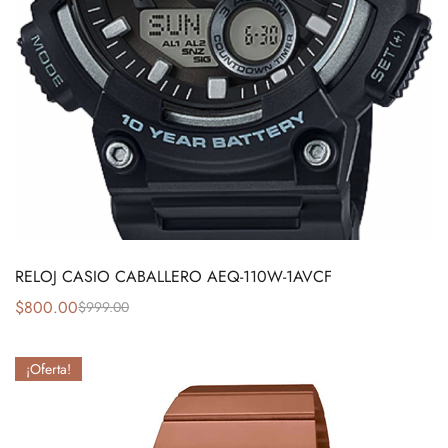
RELOJ CASIO CABALLERO AEQ-110W-1AVCF
$
800.00
$
999.00
¡Oferta!