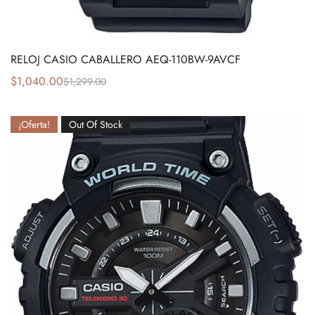
RELOJ CASIO CABALLERO AEQ-110BW-9AVCF
$
1,040.00
$
1,299.00
¡Oferta!
Out Of Stock