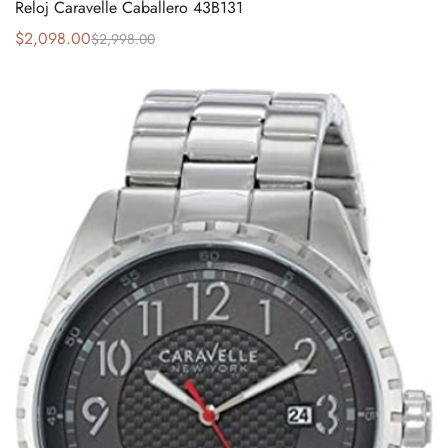
Reloj Caravelle Caballero 43B131
$
2,098.00
$
2,998.00