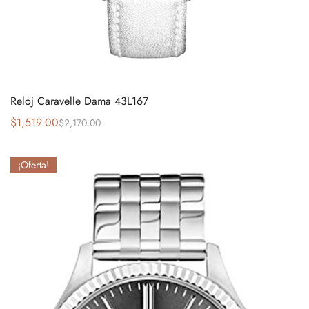
Reloj Caravelle Dama 43L167
$
1,519.00
$
2,170.00
¡Oferta!