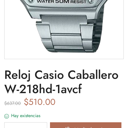
Reloj Casio Caballero
W-218hd-1avcf
$
510.00
$
637.00
Hay existencias