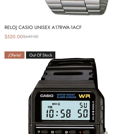
RELOJ CASIO UNISEX A178WA-1ACF
$
520.00
$
649.00
¡Oferta!
Out Of Stock