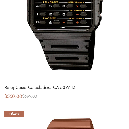
Reloj Casio Calculadora CA-53W-1Z
$
560.00
$
699.00
¡Oferta!