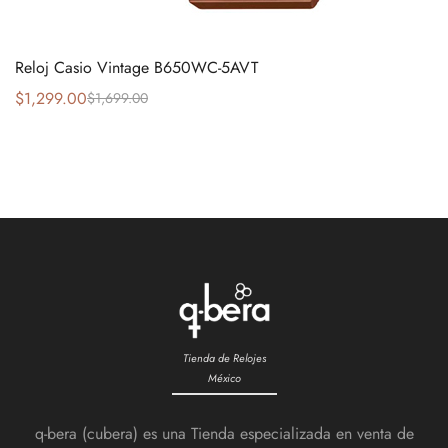
Reloj Casio Vintage B650WC-5AVT
$
1,299.00
$
1,699.00
Tienda de Relojes
México
q-bera (cubera) es una Tienda especializada en venta de