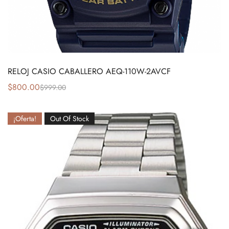
RELOJ CASIO CABALLERO AEQ-110W-2AVCF
$
800.00
$
999.00
¡Oferta!
Out Of Stock