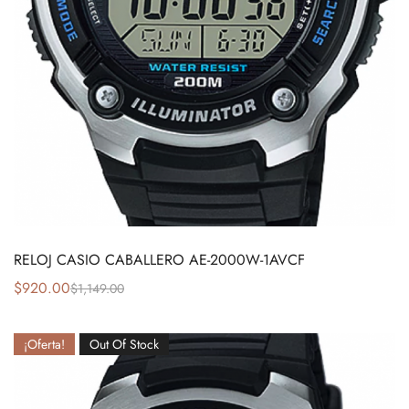
RELOJ CASIO CABALLERO AE-2000W-1AVCF
$
920.00
$
1,149.00
¡Oferta!
Out Of Stock