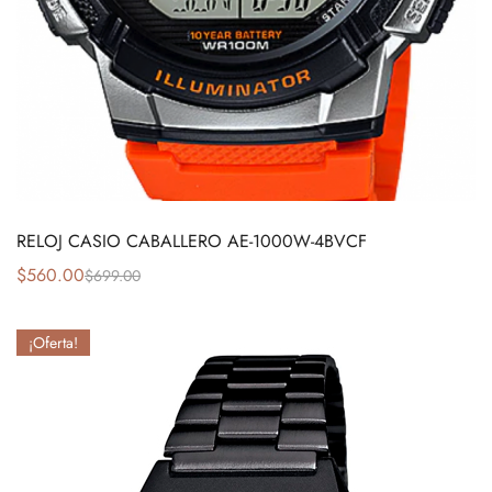
RELOJ CASIO CABALLERO AE-1000W-4BVCF
$
560.00
$
699.00
¡Oferta!