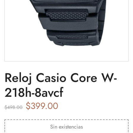
Reloj Casio Core W-
218h-8avcf
$
399.00
$
498.00
Sin existencias