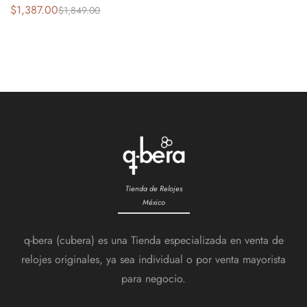
$
1,387.00
$
1,849.00
Tienda de Relojes
México
q-bera (cubera) es una Tienda especializada en venta de
relojes originales, ya sea individual o por venta mayorista
para negocio.