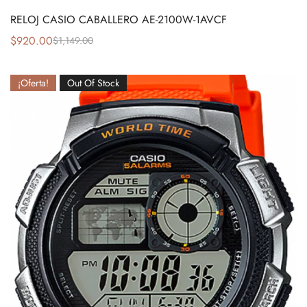
RELOJ CASIO CABALLERO AE-2100W-1AVCF
$
920.00
$
1,149.00
¡Oferta!
Out Of Stock