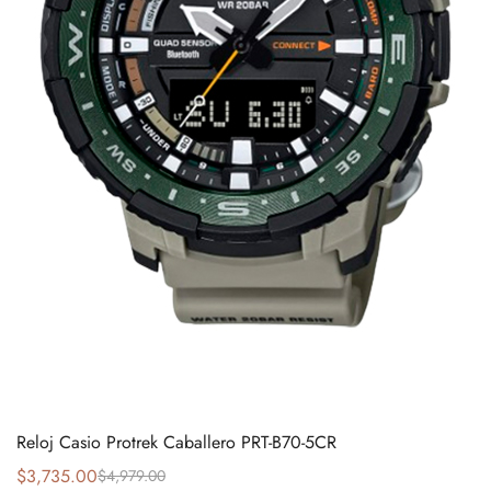
Reloj Casio Protrek Caballero PRT-B70-5CR
$
3,735.00
$
4,979.00