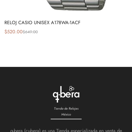
RELOJ CASIO UNISEX A178WA-1ACF
$
520.00
$
649.00
Tienda de Relojes
México
q-bera (cubera) es una Tienda especializada en venta de