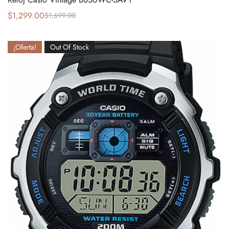
$
1,299.00
$
1,699.00
¡Oferta!
Out Of Stock