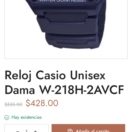
Reloj Casio Unisex
Dama W-218H-2AVCF
$
428.00
$
535.00
Hay existencias
Añadir al carrito