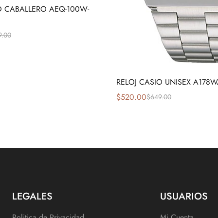
O CABALLERO AEQ-100W-
9.00
RELOJ CASIO UNISEX A178W
$
520.00
$
649.00
LEGALES
USUARIOS
Politica de Privacidad
Mi Cuenta