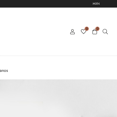
MXN
0
0
tanos