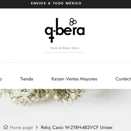
ENVIOS A TODO MÉXICO
Tienda de Relojes México
io
Tienda
Kaizen Ventas Mayoreo
Contác
Home page
Reloj Casio W-218H-4B2VCF Unisex