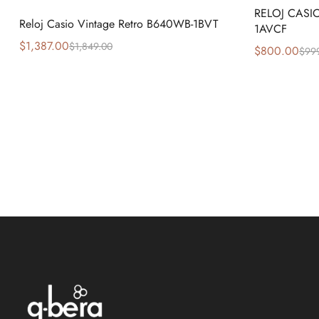
RELOJ CASI
Reloj Casio Vintage Retro B640WB-1BVT
1AVCF
$
1,387.00
$
1,849.00
$
800.00
$
99