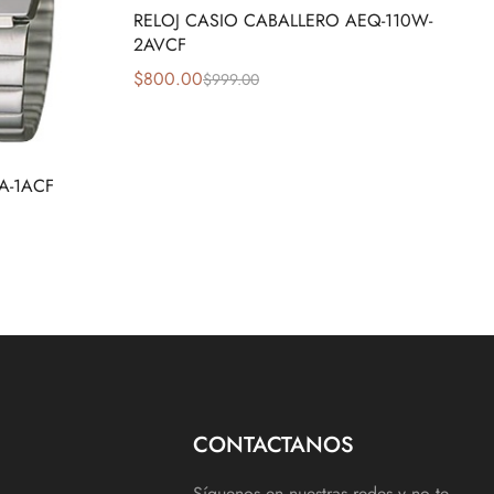
RELOJ CASIO CABALLERO AEQ-110W-
2AVCF
$
800.00
$
999.00
A-1ACF
CONTACTANOS
Síguenos en nuestras redes y no te