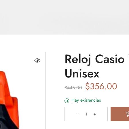
Reloj Casi
Unisex
$
356.00
$
445.00
Hay existencias