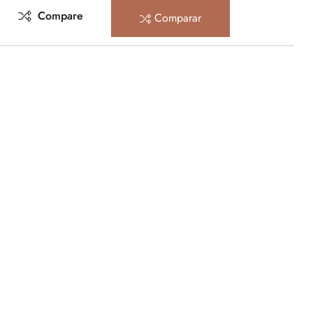
Compare
Comparar
rest
mail