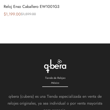
Reloj Enso Caballero EW1001G3
$
1,199.00
$
1,599.00
Tienda de Relojes
México
q-bera (cubera) es una Tienda especializada en venta de
relojes originales, ya sea individual o por venta mayorista