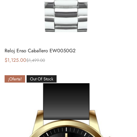
Reloj Enso Caballero EW0050G2
$
1,125.00
$
1,499.00
¡Oferta!
Out Of Stock