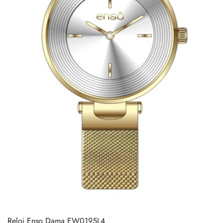
Reloj Enso Dama EW0195L4