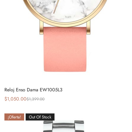
Reloj Enso Dama EW1005L3
$
1,050.00
$
1,399.00
¡Oferta!
Out Of Stock