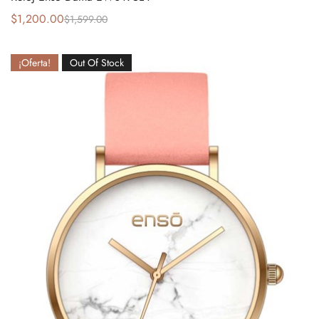
$
1,200.00
$
1,599.00
¡Oferta!
Out Of Stock