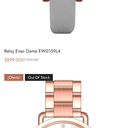
Reloj Enso Dama EW0159L4
$
899.00
$
1,199.00
¡Oferta!
Out Of Stock