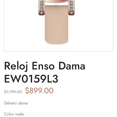
Reloj Enso Dama
EW0159L3
$
899.00
$
1,199.00
Género dama
Color nude