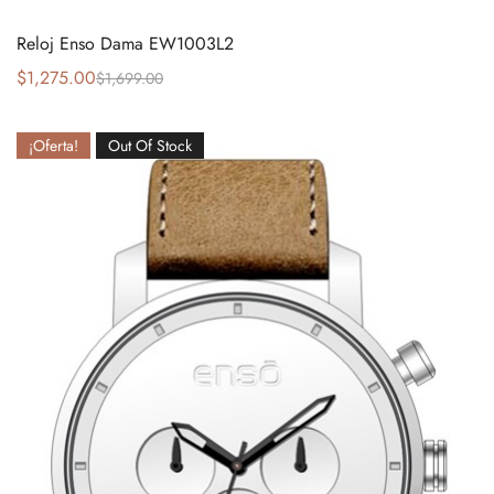
Reloj Enso Dama EW1003L2
$
1,275.00
$
1,699.00
¡Oferta!
Out Of Stock