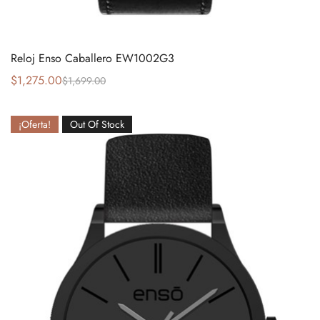
Reloj Enso Caballero EW1002G3
$
1,275.00
$
1,699.00
¡Oferta!
Out Of Stock