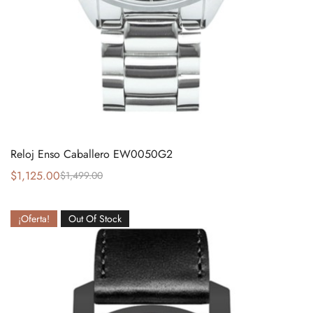
Reloj Enso Caballero EW0050G2
$
1,125.00
$
1,499.00
¡Oferta!
Out Of Stock