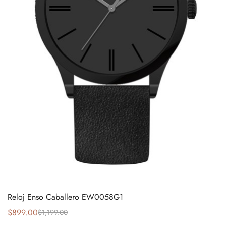
Reloj Enso Caballero EW0058G1
$
899.00
$
1,199.00