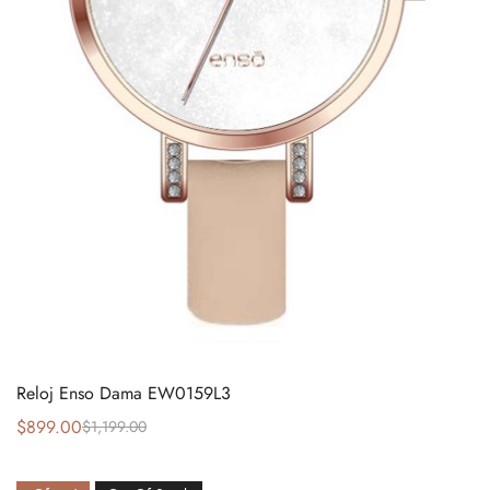
Reloj Enso Dama EW0159L3
$
899.00
$
1,199.00