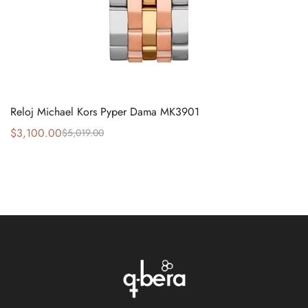
Reloj Michael Kors Pyper Dama MK3901
$
3,100.00
$
5,019.00