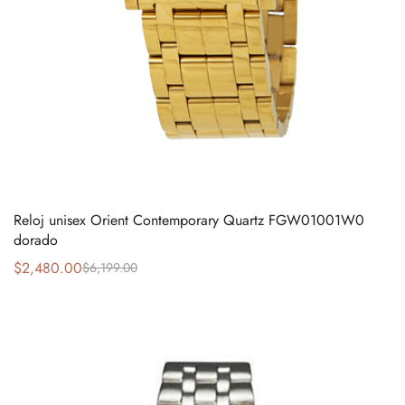
Reloj unisex Orient Contemporary Quartz FGW01001W0
dorado
$
2,480.00
$
6,199.00