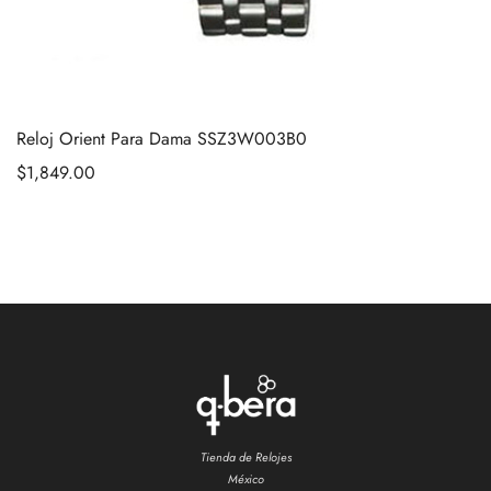
Reloj Orient Para Dama SSZ3W003B0
$
1,849.00
Tienda de Relojes
México