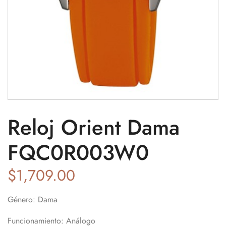
Reloj Orient Dama
FQC0R003W0
$
1,709.00
Género:
Dama
Funcionamiento:
Análogo