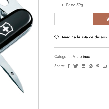
Peso: 59g
Añadir a la lista de deseos
Categoría:
Victorinox
Facebook
Twitter
Linkedin
Google+
Pinte
E
Share: