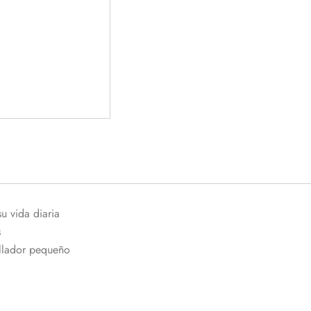
su vida diaria
s
illador pequeño