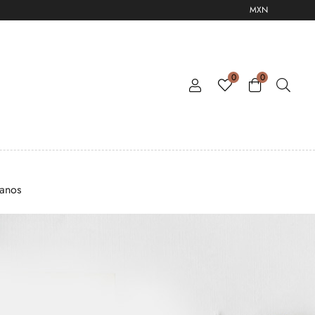
MXN
0
0
tanos