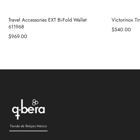
Travel Accessories EXT Bi-Fold Wallet
Victorinox T
611968
$
540.00
$
969.00
Tienda de Relojes México