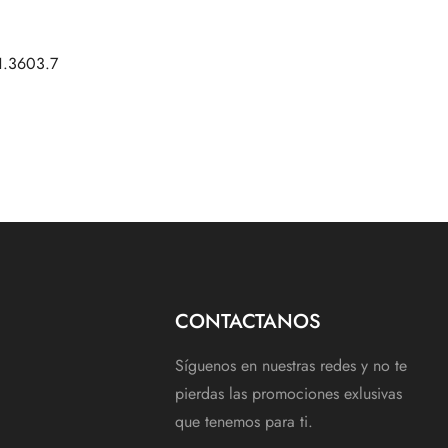
 1.3603.7
CONTACTANOS
Síguenos en nuestras redes y no te
pierdas las promociones exlusivas
que tenemos para ti.