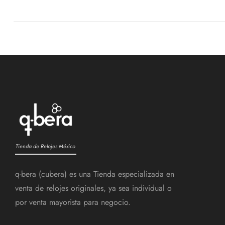
Tienda de Relojes México
q-bera (cubera) es una Tienda especializada en
venta de relojes originales, ya sea individual o
por venta mayorista para negocio.