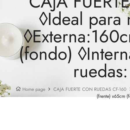
CAJA FUERTE
◊Ideal para
◊Externa:160c
(fondo) ◊Inte
ruedas
Home page
CAJA FUERTE CON RUEDAS CF-160
(frente) x65cm 