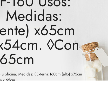
-160 Usos:
. Medidas:
rente) x65cm
 x54cm. ◊Con
 65cm
 oficina. Medidas: ◊Externa:160cm (alto) x75cm
cm x 65cm