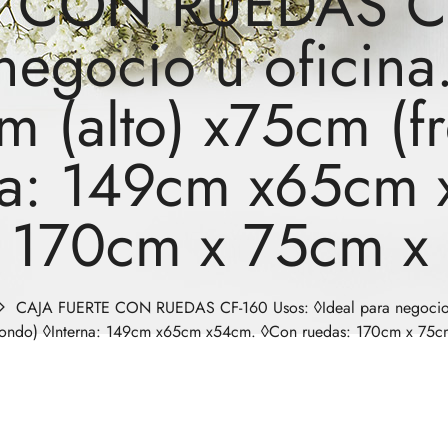
 CON RUEDAS CF
 negocio u oficina
m (alto) x75cm (f
rna: 149cm x65cm
: 170cm x 75cm x
CAJA FUERTE CON RUEDAS CF-160 Usos: ◊Ideal para negocio u
(fondo) ◊Interna: 149cm x65cm x54cm. ◊Con ruedas: 170cm x 75