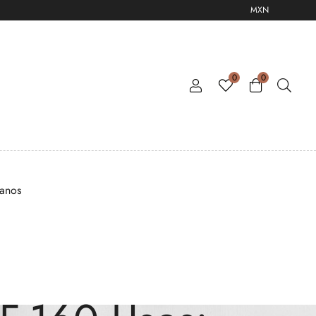
MXN
0
0
tanos