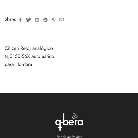
Facebook
Twitter
Linkedin
Google+
Pinterest
Email
Share:
Citizen Reloj analógico
NJ0150-56X automático
para Hombre
Tienda de Relojes