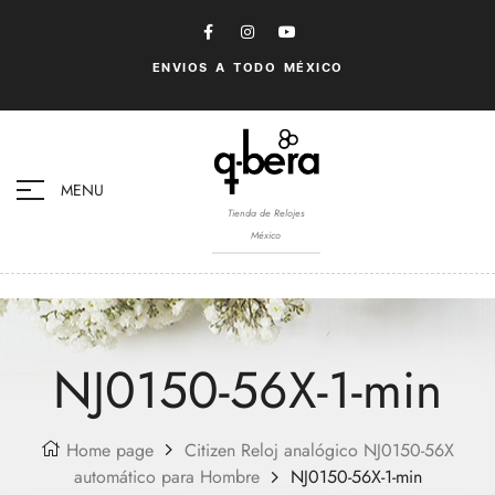
ENVIOS A TODO MÉXICO
MENU
Tienda de Relojes
México
NJ0150-56X-1-min
Home page
Citizen Reloj analógico NJ0150-56X
automático para Hombre
NJ0150-56X-1-min