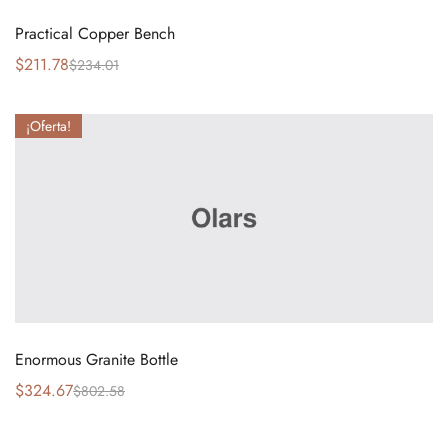
Practical Copper Bench
$
211.78
$
234.01
¡Oferta!
Enormous Granite Bottle
$
324.67
$
802.58