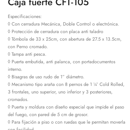
Caja fuerte CFT-105
Especificaciones:
◊ Con cerradura Mecánica, Doble Control o electrónica.
◊ Protección de cerradura con placa anti taladro
◊ Tómbola de 33 x 25cm, con abertura de 27.5 x 13.5cm,
con Perno cromado.
◊ Tampa anti pesca.
◊ Puerta embutida, anti palanca, con portadocumentos
interno.
◊ Bisagras de uso rudo de 1” diámetro.
◊ Mecanismo tipo araña con 8 pernos de 1 ¼’ Cold Rolled,
3 frontales, uno superior, uno inferior y 3 posteriores,
cromados.
◊ Puerta y moldura con diseño especial que impide el paso
del fuego, con pared de 5 cm de grosor.
◊ Para fijación a piso o con ruedas que le permitan moverla
con facilidad.