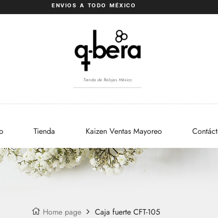
ENVIOS A TODO MÉXICO
Tienda de Relojes México
io
Tienda
Kaizen Ventas Mayoreo
Contác
Home page
Caja fuerte CFT-105