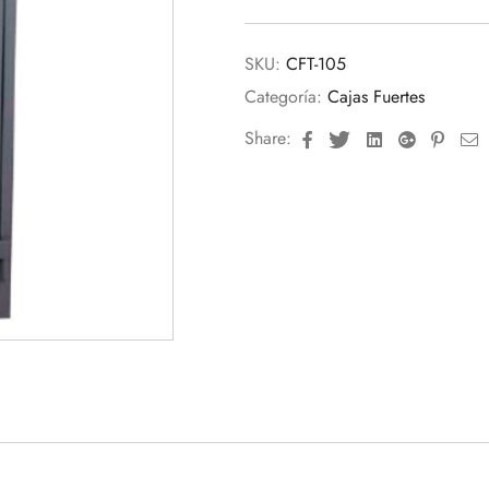
SKU:
CFT-105
Categoría:
Cajas Fuertes
Facebook
Twitter
Linkedin
Google+
Pinte
E
Share: