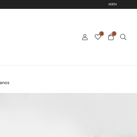
MXN
0
0
tanos