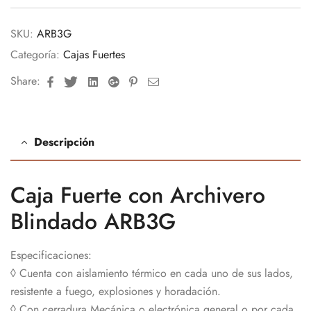
SKU:
ARB3G
Categoría:
Cajas Fuertes
Facebook
Twitter
Linkedin
Google+
Pinterest
Email
Share:
Descripción
Caja Fuerte con Archivero
Blindado ARB3G
Especificaciones:
◊ Cuenta con aislamiento térmico en cada uno de sus lados,
resistente a fuego, explosiones y horadación.
◊ Con cerradura Mecánica o electrónica general o por cada