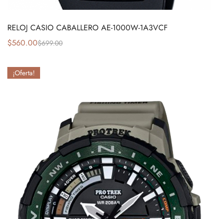
RELOJ CASIO CABALLERO AE-1000W-1A3VCF
$
560.00
$
699.00
¡Oferta!