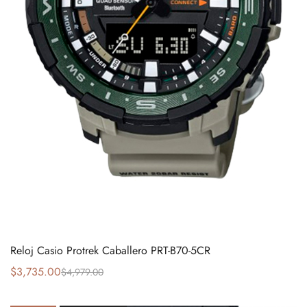
Reloj Casio Protrek Caballero PRT-B70-5CR
$
3,735.00
$
4,979.00