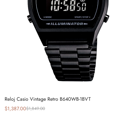
Reloj Casio Vintage Retro B640WB-1BVT
$
1,387.00
$
1,849.00