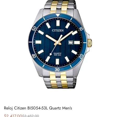
Reloj Citizen BI5054-53L Quartz Men’s
$
2,417.00
$
3,452.00