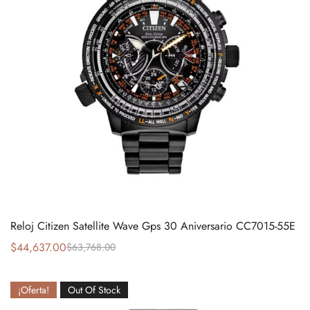
Reloj Citizen Satellite Wave Gps 30 Aniversario CC7015-55E
$
44,637.00
$
63,768.00
¡Oferta!
Out Of Stock