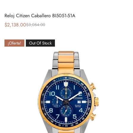
Reloj Citizen Caballero BI5051-51A
$
2,138.00
$
3,054.00
¡Oferta!
Out Of Stock