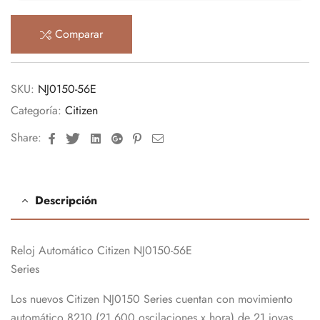
Comparar
SKU:
NJ0150-56E
Categoría:
Citizen
Facebook
Twitter
Linkedin
Google+
Pinterest
Email
Share:
Descripción
Reloj Automático Citizen
NJ0150-56E
Series
Los nuevos Citizen NJ0150 Series cuentan con movimiento
automático 8210 (21.600 oscilaciones x hora) de 21 joyas.