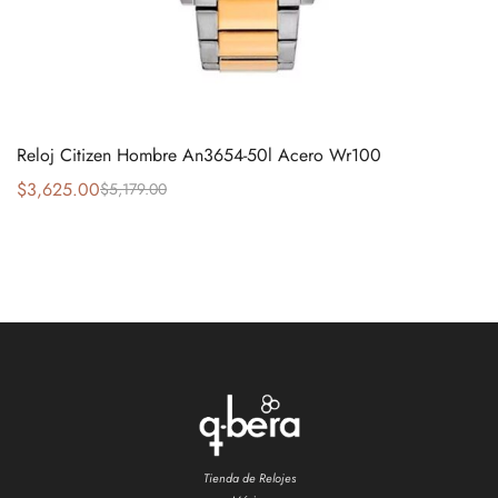
Reloj Citizen Hombre An3654-50l Acero Wr100
$
3,625.00
$
5,179.00
Tienda de Relojes