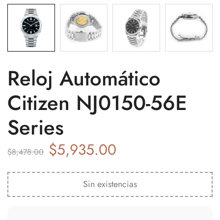
Reloj Automático
Citizen NJ0150-56E
Series
$
5,935.00
$
8,478.00
Sin existencias