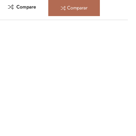
Compare
Comparar
rest
mail