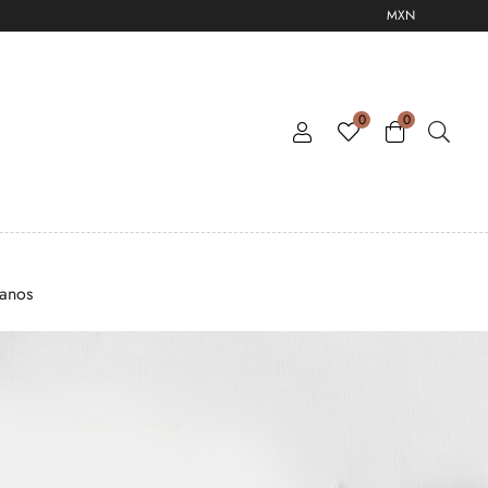
MXN
0
0
tanos