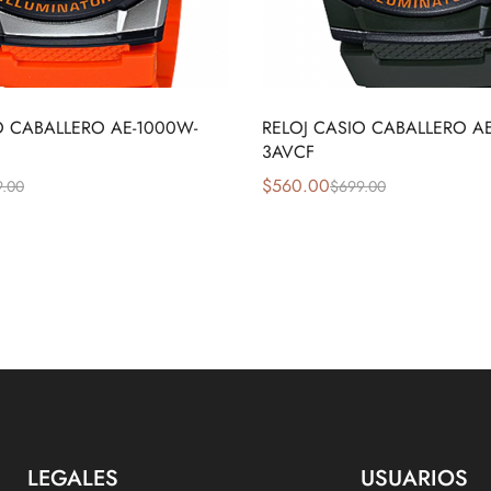
O CABALLERO AE-1000W-
RELOJ CASIO CABALLERO A
3AVCF
$
560.00
9.00
$
699.00
LEGALES
USUARIOS