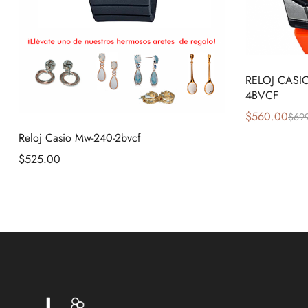
RELOJ CASI
4BVCF
$
560.00
$
69
Reloj Casio Mw-240-2bvcf
$
525.00