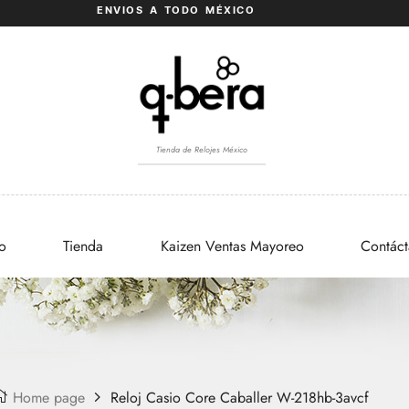
ENVIOS A TODO MÉXICO
Tienda de Relojes México
io
Tienda
Kaizen Ventas Mayoreo
Contác
Home page
Reloj Casio Core Caballer W-218hb-3avcf