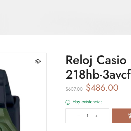
Reloj Casio
218hb-3avcf
$
486.00
$
607.00
Hay existencias