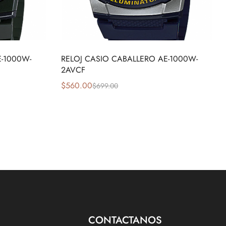
E-1000W-
RELOJ CASIO CABALLERO AE-1000W-
2AVCF
$
560.00
$
699.00
CONTACTANOS