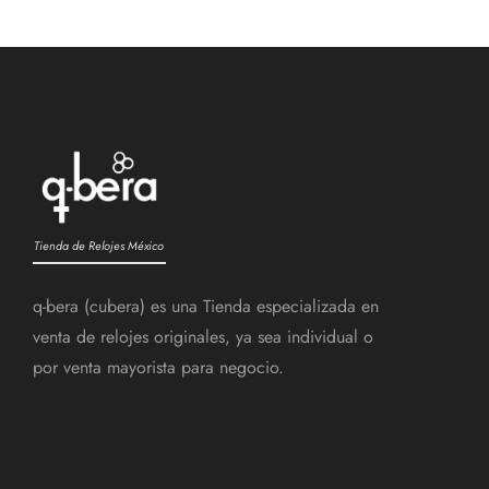
Tienda de Relojes México
q-bera (cubera) es una Tienda especializada en
venta de relojes originales, ya sea individual o
por venta mayorista para negocio.