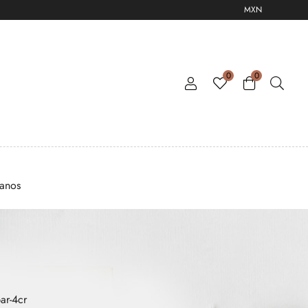
MXN
0
0
tanos
ar-4cr