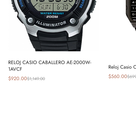
RELOJ CASIO CABALLERO AE-2000W-
Reloj Casio 
1AVCF
$
560.00
$
69
$
920.00
$
1,149.00