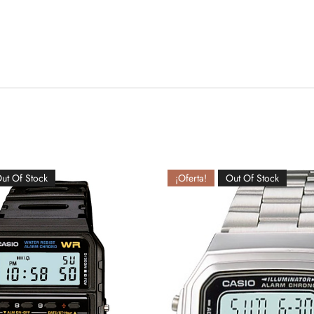
ut Of Stock
¡Oferta!
Out Of Stock