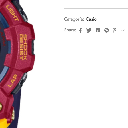
Categoría:
Casio
Facebook
Twitter
Linkedin
Google+
Pinte
E
Share: