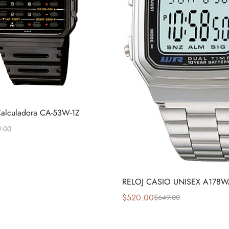
Calculadora CA-53W-1Z
9.00
RELOJ CASIO UNISEX A178W
$
520.00
$
649.00