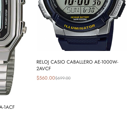
RELOJ CASIO CABALLERO AE-1000W-
2AVCF
$
560.00
$
699.00
A-1ACF