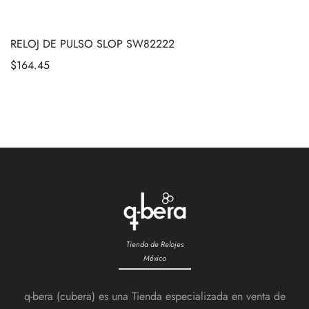
RELOJ DE PULSO SLOP SW82222
$
164.45
Tienda de Relojes
México
q-bera (cubera) es una Tienda especializada en venta de