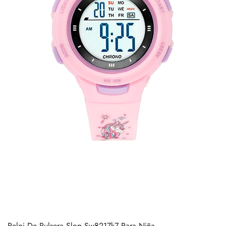
Reloj De Pulsera Slop Sw8217k7 Para Niña