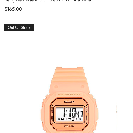
$
165.00
Out Of Stock