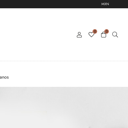
MXN
0
0
tanos