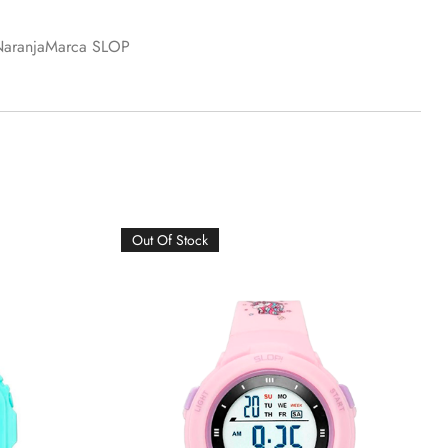
 NaranjaMarca SLOP​
Out Of Stock