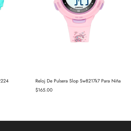
2224
Reloj De Pulsera Slop Sw8217k7 Para Niña
$
165.00