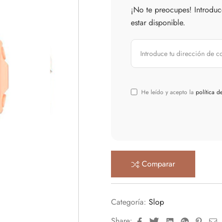
¡No te preocupes! Introduc
estar disponible.
He leído y acepto la
política d
Comparar
Categoría:
Slop
Facebook
Twitter
Linkedin
Google+
Pinte
E
Share: