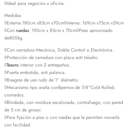
◊Ideal para negocios u oficina.
Medidas:
◊Externa:180cm x85cm x70cm◊Interna: 169cm x75cm x59cm
◊Con
ruedas
: 190cm x 85cm x 70cm◊Peso aproximado
de800kg.
◊Con cerradura Mecánica, Doble Control o Electrónica.
◊Protección de cerradura con placa anti taladro
◊
Tesoro
interior con 2 entrepaños.
◊Puerta embutida, anti palanca.
◊Bisagras de uso rudo de 1” diámetro.
◊Mecanismo tipo araña con8pernos de 7/8”Cold Rolled,
cromados.
◊Blindada, con moldura escalonada, contrafuego, con pared
de 5 cm de grosor.
◊Para fijación a piso o con ruedas que le permitan moverla
con facilidad.